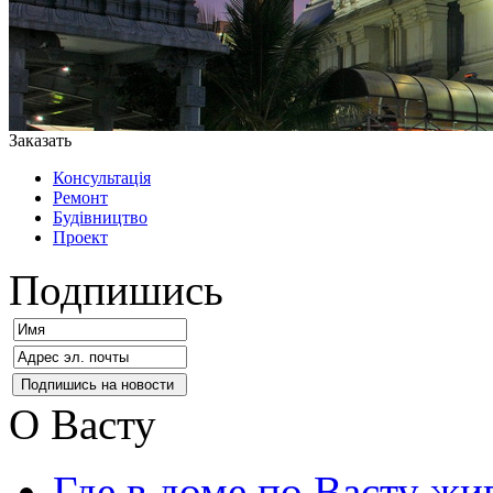
Заказать
Консультація
Ремонт
Будівництво
Проект
Подпишись
О Васту
Где в доме по Васту жи