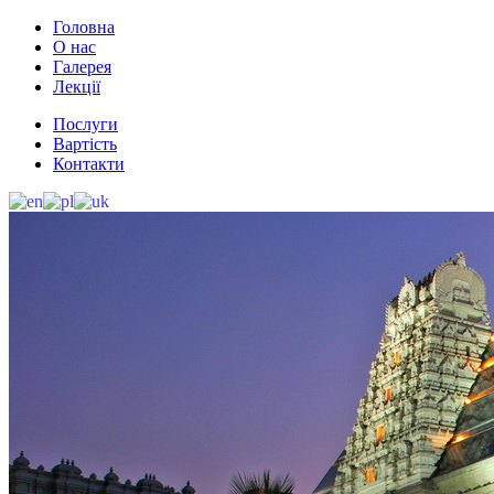
Головна
О нас
Галерея
Лекції
Послуги
Вартість
Контакти