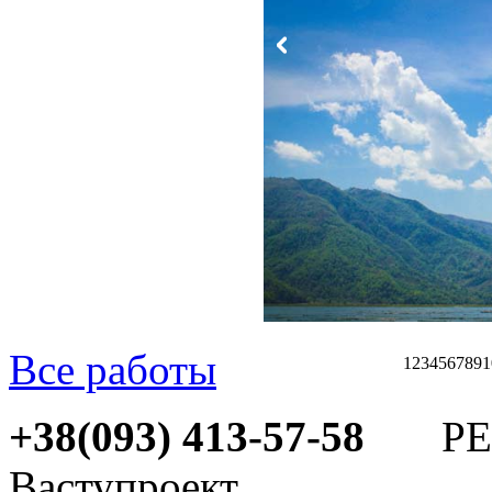
Все работы
1
2
3
4
5
6
7
8
9
1
+38(093) 413-57-58
РЕМ
Ваступроект