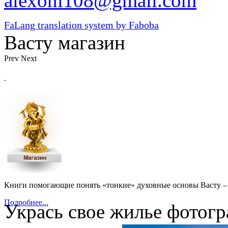
alexoni108@gmail.com
FaLang translation system by Faboba
Васту магазин
Prev
Next
.
Книги помогающие понять «тонкие» духовные основы Васту – 
Подробнее...
Укрась свое жилье фотогр