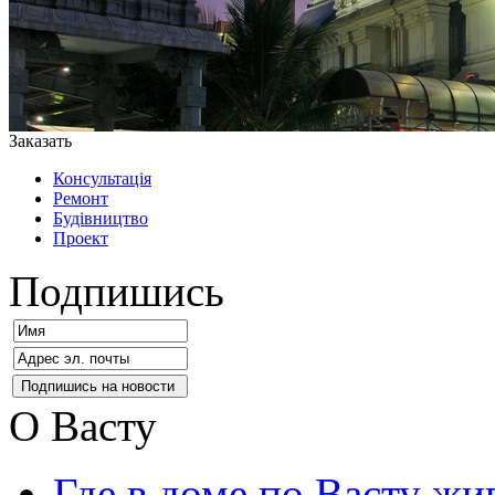
Заказать
Консультація
Ремонт
Будівництво
Проект
Подпишись
О Васту
Где в доме по Васту жи