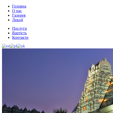
Головна
О нас
Галерея
Лекції
Послуги
Вартість
Контакти