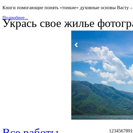
Книги помогающие понять «тонкие» духовные основы Васту – 
Подробнее...
Укрась свое жилье фотогр
Все работы
1
2
3
4
5
6
7
8
9
1