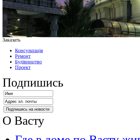
Заказать
Консультація
Ремонт
Будівництво
Проект
Подпишись
О Васту
Где в доме по Васту жи