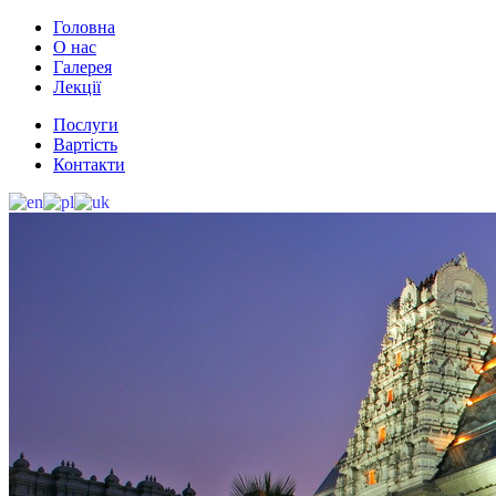
Головна
О нас
Галерея
Лекції
Послуги
Вартість
Контакти