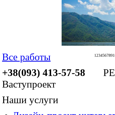
Все работы
1
2
3
4
5
6
7
8
9
1
+38(093) 413-57-58
РЕМ
Ваступроект
Наши услуги