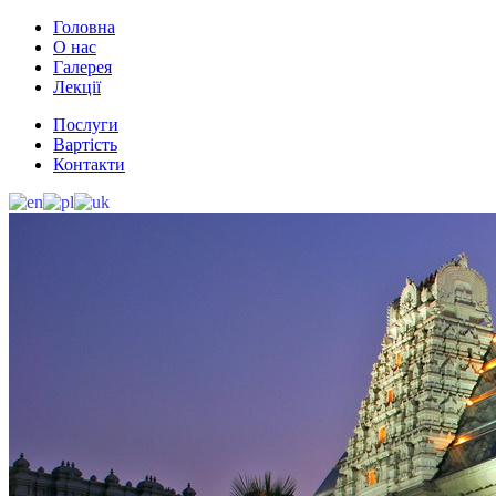
Головна
О нас
Галерея
Лекції
Послуги
Вартість
Контакти