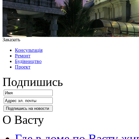
Заказать
Консультація
Ремонт
Будівництво
Проект
Подпишись
О Васту
Где в доме по Васту жи