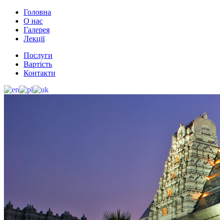
Головна
О нас
Галерея
Лекції
Послуги
Вартість
Контакти