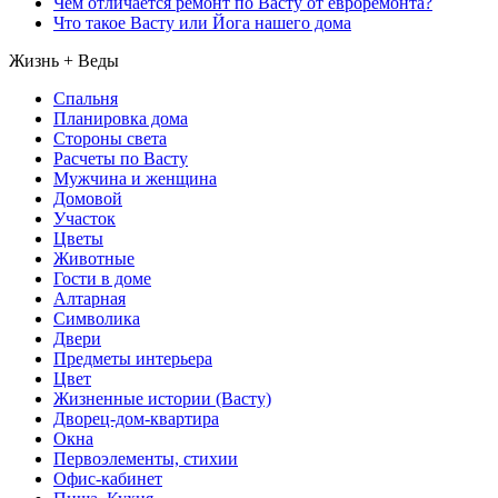
Чем отличается ремонт по Васту от евроремонта?
Что такое Васту или Йога нашего дома
Жизнь + Веды
Спальня
Планировка дома
Стороны света
Расчеты по Васту
Мужчина и женщина
Домовой
Участок
Цветы
Животные
Гости в доме
Алтарная
Символика
Двери
Предметы интерьера
Цвет
Жизненные истории (Васту)
Дворец-дом-квартира
Окна
Первоэлементы, стихии
Офис-кабинет