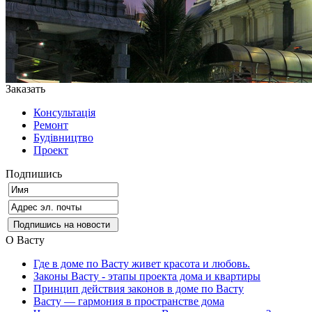
Заказать
Консультація
Ремонт
Будівництво
Проект
Подпишись
О Васту
Где в доме по Васту живет красота и любовь.
Законы Васту - этапы проекта дома и квартиры
Принцип действия законов в доме по Васту
Васту — гармония в пространстве дома