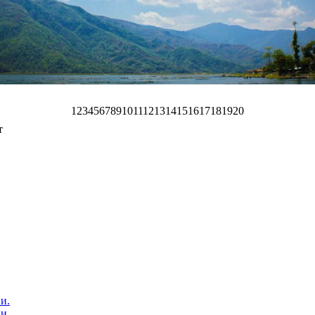
1
2
3
4
5
6
7
8
9
10
11
12
13
14
15
16
17
18
19
20
т
и.
и.