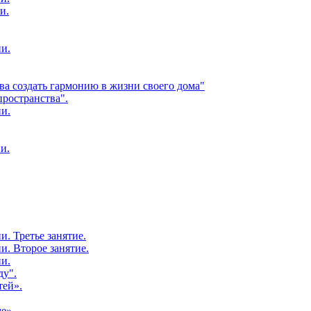
и.
ии.
ва создать гармонию в жизни своего дома"
пространства".
ии.
и.
и. Третье занятие.
и. Второе занятие.
ии.
ду".
тей».
е».