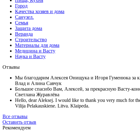
Пища, Кухня
Город
Качества хозяев и дома
Санузел.
Семья
Защита дома
Веранда
Строительство
Материалы для дома
Медицина и Васту
Наука и Васту
Отзывы
Мы благодарим Алексея Онищука и Игоря Гуменюка за кв
Влад и Алина Савчук
Большое спасибо Вам, Алексей, за прекрасную Васту-конс
Светлана Журавлёва
Hello, dear Aleksej. I would like to thank you very much for the
Vilija Pelakauskiene. Litva. Klaipeda.
Все отзывы
Оставить отзыв
Рекомендуем