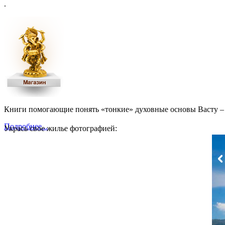
.
Книги помогающие понять «тонкие» духовные основы Васту – 
Подробнее...
Укрась свое жилье фотографией: