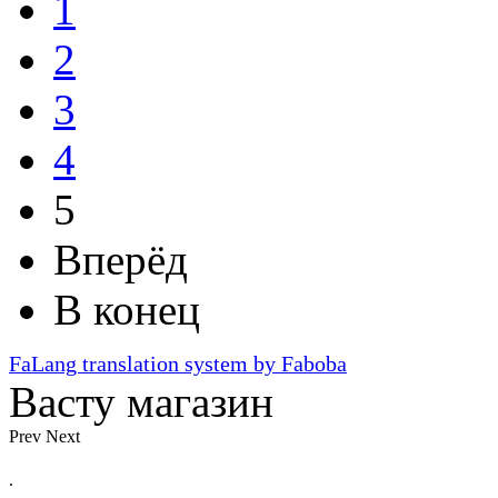
1
2
3
4
5
Вперёд
В конец
FaLang translation system by Faboba
Васту магазин
Prev
Next
.