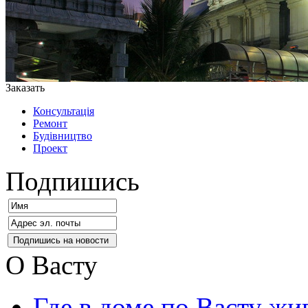
Заказать
Консультація
Ремонт
Будівництво
Проект
Подпишись
О Васту
Где в доме по Васту жи