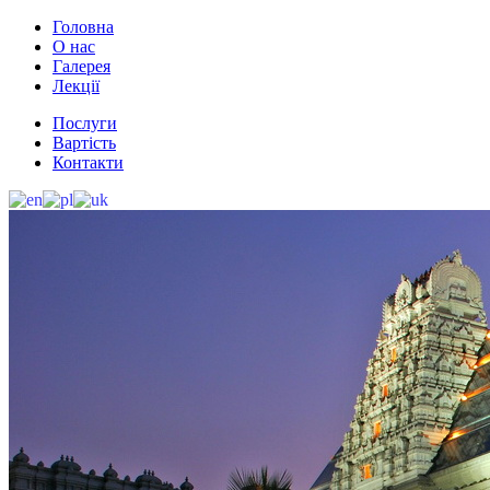
Головна
О нас
Галерея
Лекції
Послуги
Вартість
Контакти