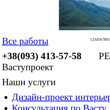
Все работы
1
2
3
4
5
6
7
8
9
1
+38(093) 413-57-58
РЕМ
Ваступроект
Наши услуги
Дизайн-проект интерье
Консультация по Васту