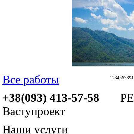
Все работы
1
2
3
4
5
6
7
8
9
1
+38(093) 413-57-58
РЕМ
Ваступроект
Наши услуги