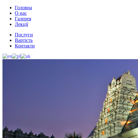
Головна
О нас
Галерея
Лекції
Послуги
Вартість
Контакти